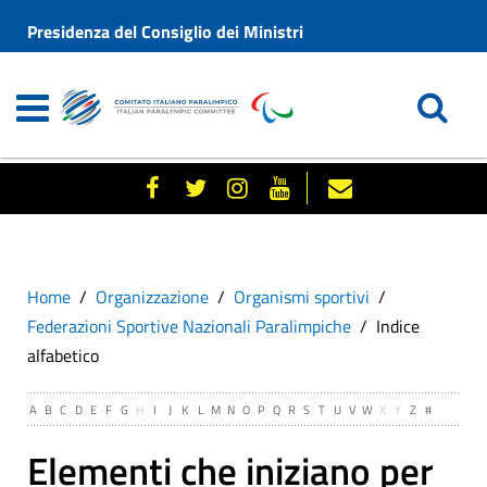
Presidenza del Consiglio dei Ministri
Home
Organizzazione
Organismi sportivi
Federazioni Sportive Nazionali Paralimpiche
Indice
alfabetico
A
B
C
D
E
F
G
H
I
J
K
L
M
N
O
P
Q
R
S
T
U
V
W
X
Y
Z
#
Elementi che iniziano per