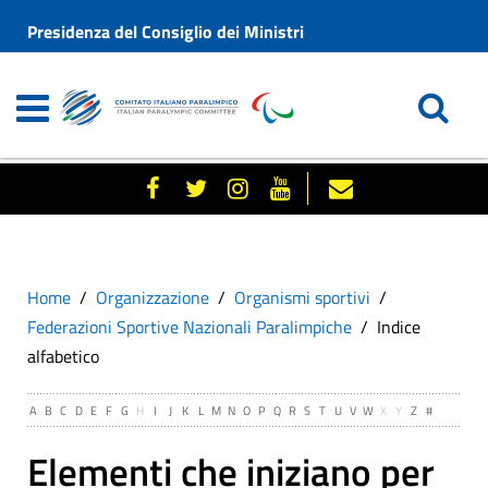
Presidenza del Consiglio dei Ministri
Home
Organizzazione
Organismi sportivi
Federazioni Sportive Nazionali Paralimpiche
Indice
alfabetico
A
B
C
D
E
F
G
H
I
J
K
L
M
N
O
P
Q
R
S
T
U
V
W
X
Y
Z
#
Elementi che iniziano per