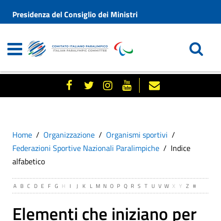
Presidenza del Consiglio dei Ministri
Home
Organizzazione
Organismi sportivi
Federazioni Sportive Nazionali Paralimpiche
Indice
alfabetico
A
B
C
D
E
F
G
H
I
J
K
L
M
N
O
P
Q
R
S
T
U
V
W
X
Y
Z
#
Elementi che iniziano per