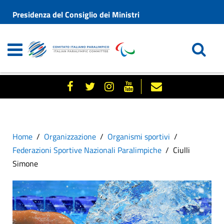
Presidenza del Consiglio dei Ministri
Home
Organizzazione
Organismi sportivi
Federazioni Sportive Nazionali Paralimpiche
Ciulli
Simone