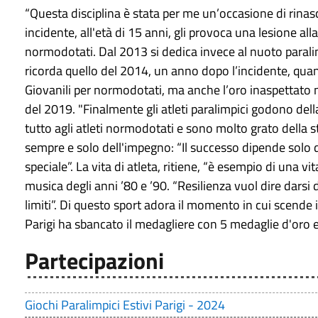
“Questa disciplina è stata per me un’occasione di rinas
incidente, all'età di 15 anni, gli provoca una lesione a
normodotati. Dal 2013 si dedica invece al nuoto paralim
ricorda quello del 2014, un anno dopo l’incidente, quan
Giovanili per normodotati, ma anche l’oro inaspettato n
del 2019. "Finalmente gli atleti paralimpici godono dell
tutto agli atleti normodotati e sono molto grato della s
sempre e solo dell'impegno: “Il successo dipende solo d
speciale”. La vita di atleta, ritiene, “è esempio di una v
musica degli anni ’80 e ’90. “Resilienza vuol dire darsi d
limiti”. Di questo sport adora il momento in cui scende 
Parigi ha sbancato il medagliere con 5 medaglie d'oro 
Partecipazioni
Giochi Paralimpici Estivi Parigi - 2024