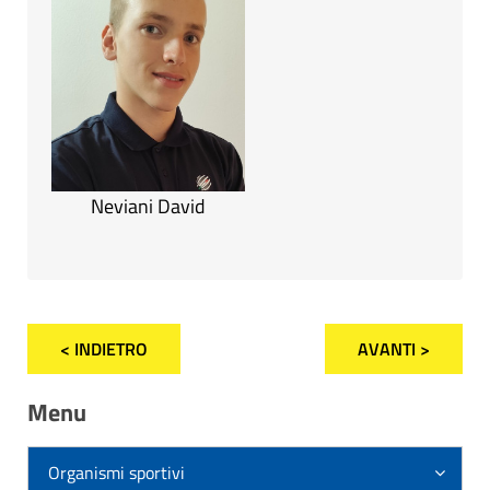
Neviani David
< INDIETRO
AVANTI >
Menu
Organismi sportivi