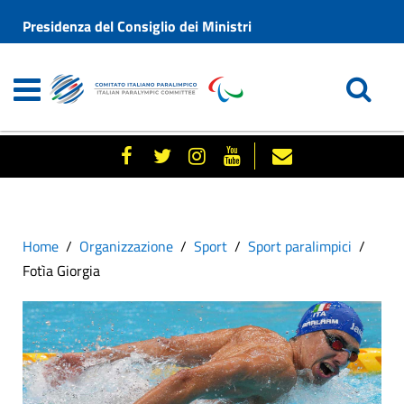
Presidenza del Consiglio dei Ministri
Home
Organizzazione
Sport
Sport paralimpici
Fotìa Giorgia