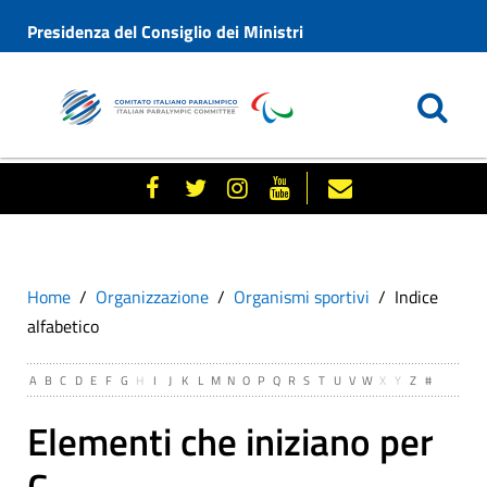
Presidenza del Consiglio dei Ministri
Home
Organizzazione
Organismi sportivi
Indice
alfabetico
A
B
C
D
E
F
G
H
I
J
K
L
M
N
O
P
Q
R
S
T
U
V
W
X
Y
Z
#
Elementi che iniziano per