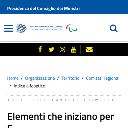
Presidenza del Consiglio dei Ministri
Home
Organizzazione
Territorio
Comitati regionali
Indice alfabetico
A
B
C
D
E
F
G
H
I
J
K
L
M
N
O
P
Q
R
S
T
U
V
W
X
Y
Z
#
Elementi che iniziano per