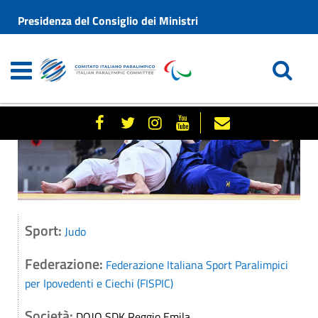
Presidenza del Consiglio dei Ministri
Sport:
Judo
Federazione:
Federazione Italiana Sport Paralimpici
per Ipovedenti e Ciechi (FISPIC)
Società:
DOJO SDK Reggio Emila