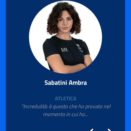
Sabatini Ambra
ATLETICA
“Incredulità: è questo che ho provato nel
momento in cui ho...