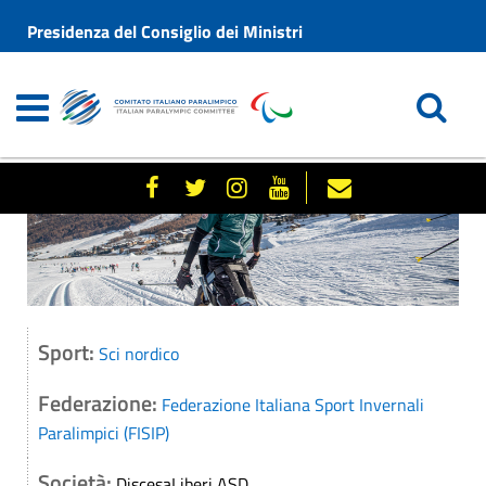
Presidenza del Consiglio dei Ministri
Sport:
Sci nordico
Federazione:
Federazione Italiana Sport Invernali
Paralimpici (FISIP)
Società:
DiscesaLiberi ASD