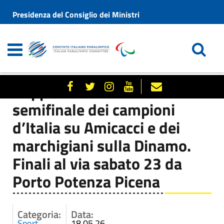
Presidenza del Consiglio dei Ministri
Doppio due a zero in
semifinale dei campioni
d’Italia su Amicacci e dei
marchigiani sulla Dinamo.
Finali al via sabato 23 da
Porto Potenza Picena
Categoria:
Data:
Sport
18.05.26