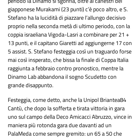
periodo la Dinamo si sgonfia, oltre ai canestri del
giapponese Murakami (23 punti) c’è poco altro, e S.
Stefano ha la lucidità di piazzare l’allungo decisivo
proprio nella seconda metà di ultimo periodo, con la
coppia israeliana Vigoda-Lasri a combinare per 21 +
13 punti, e il capitano Giaretti ad aggiungerne 17 con
5 assist. S. Stefano festeggia così un traguardo forse
mai così insperato, che bissa la finale di Coppa Italia
raggiunta a febbraio contro pronostico, mentre la
Dinamo Lab abbandona il sogno Scudetto con
grande disappunto.
Festeggia, come detto, anche la Unipol Briantea84
Cantù, che dopo la sofferta e tirata vittoria in gara
uno sul campo della Deco Amicacci Abruzzo, vince in
maniera più rotonda gara due davanti ad un
PalaMeda come sempre gremito: un 65 a 50 che