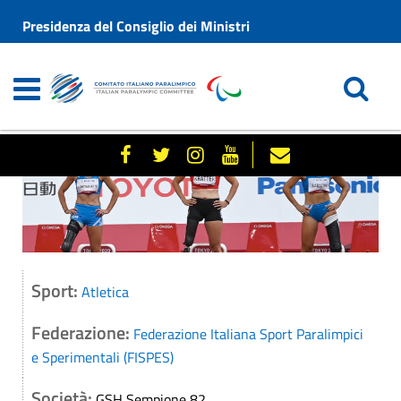
Presidenza del Consiglio dei Ministri
Sport:
Atletica
Federazione:
Federazione Italiana Sport Paralimpici
e Sperimentali (FISPES)
Società:
GSH Sempione 82