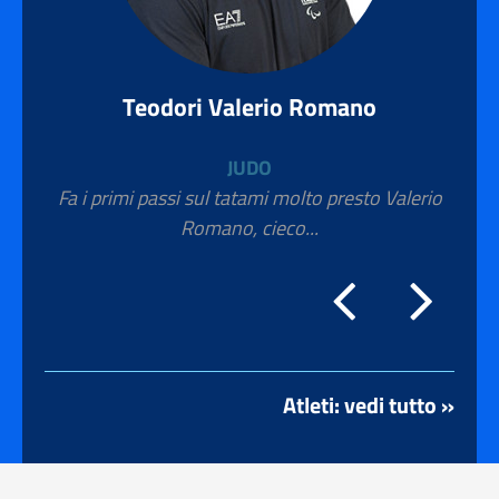
Teodori Valerio Romano
JUDO
Fa i primi passi sul tatami molto presto Valerio
Romano, cieco...
Atleti: vedi tutto »