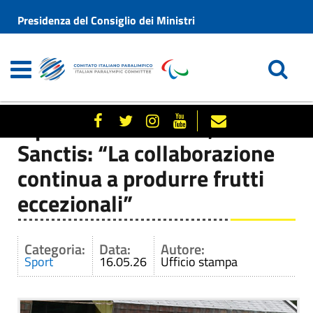
Presidenza del Consiglio dei Ministri
Il presidente del CIP, De
Sanctis: “La collaborazione
continua a produrre frutti
eccezionali”
Categoria:
Data:
Autore:
Sport
16.05.26
Ufficio stampa