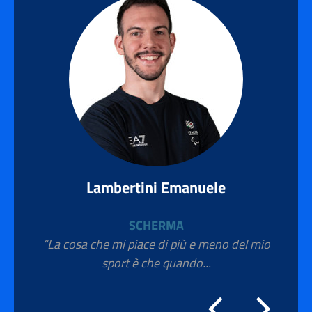
Lambertini Emanuele
SCHERMA
“La cosa che mi piace di più e meno del mio
sport è che quando...