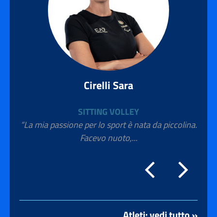
Cirelli Sara
SITTING VOLLEY
“La mia passione per lo sport è nata da piccolina.
Facevo nuoto,...
Atleti: vedi tutto »