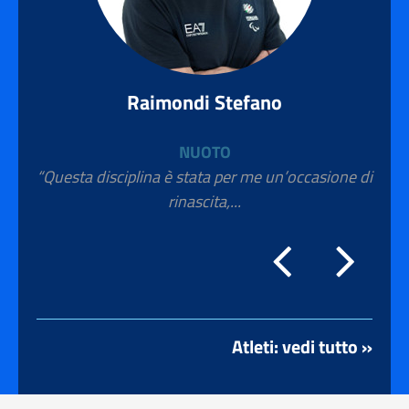
Raimondi Stefano
NUOTO
“Questa disciplina è stata per me un’occasione di
rinascita,...
Atleti: vedi tutto »