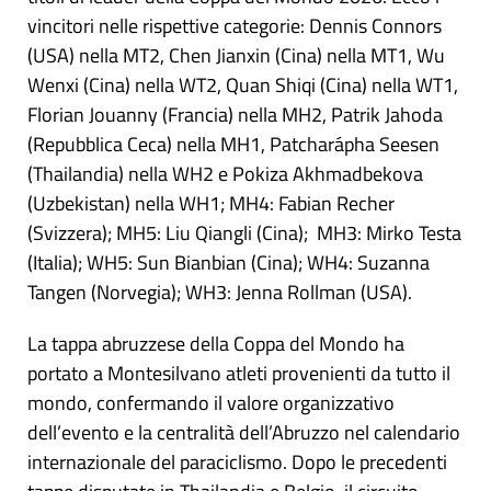
vincitori nelle rispettive categorie: Dennis Connors
(USA) nella MT2, Chen Jianxin (Cina) nella MT1, Wu
Wenxi (Cina) nella WT2, Quan Shiqi (Cina) nella WT1,
Florian Jouanny (Francia) nella MH2, Patrik Jahoda
(Repubblica Ceca) nella MH1, Patcharápha Seesen
(Thailandia) nella WH2 e Pokiza Akhmadbekova
(Uzbekistan) nella WH1; MH4: Fabian Recher
(Svizzera); MH5: Liu Qiangli (Cina); MH3: Mirko Testa
(Italia); WH5: Sun Bianbian (Cina); WH4: Suzanna
Tangen (Norvegia); WH3: Jenna Rollman (USA).
La tappa abruzzese della Coppa del Mondo ha
portato a Montesilvano atleti provenienti da tutto il
mondo, confermando il valore organizzativo
dell’evento e la centralità dell’Abruzzo nel calendario
internazionale del paraciclismo. Dopo le precedenti