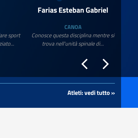
Farias Esteban Gabriel
CANOA
are sport
Conosce questa disciplina mentre si
iato...
trova nell'unità spinale di...
Atleti: vedi tutto »