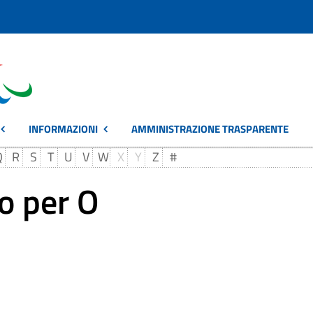
INFORMAZIONI
AMMINISTRAZIONE TRASPARENTE
Q
R
S
T
U
V
W
X
Y
Z
#
o per O