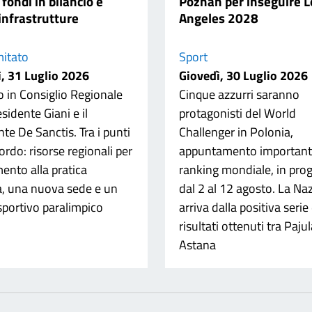
 fondi in bilancio e
Poznań per inseguire L
infrastrutture
Angeles 2028
itato
Sport
, 31 Luglio 2026
Giovedì, 30 Luglio 2026
o in Consiglio Regionale
Cinque azzurri saranno
residente Giani e il
protagonisti del World
te De Sanctis. Tra i punti
Challenger in Polonia,
ordo: risorse regionali per
appuntamento importante
mento alla pratica
ranking mondiale, in pr
a, una nuova sede e un
dal 2 al 12 agosto. La Na
sportivo paralimpico
arriva dalla positiva serie 
risultati ottenuti tra Pajul
Astana