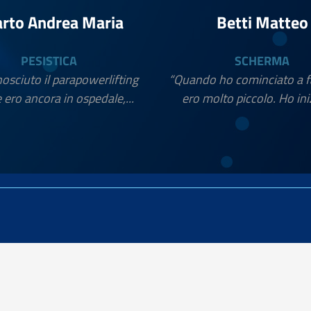
rto Andrea Maria
Betti Matteo
PESISTICA
SCHERMA
osciuto il parapowerlifting
“Quando ho cominciato a f
ero ancora in ospedale,...
ero molto piccolo. Ho iniz