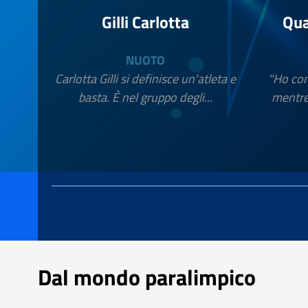
Gilli Carlotta
Qua
NUOTO
Carlotta Gilli si definisce un'atleta e
"Ho con
basta. È nel gruppo degli...
mentre 
Dal mondo paralimpico