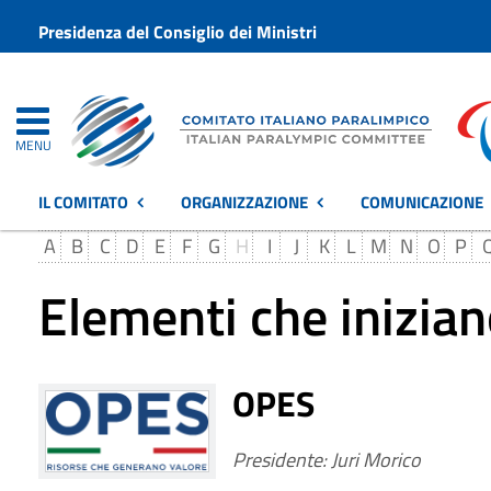
Presidenza del Consiglio dei Ministri
MENU
IL COMITATO
ORGANIZZAZIONE
COMUNICAZIONE
A
B
C
D
E
F
G
H
I
J
K
L
M
N
O
P
Elementi che inizian
OPES
Presidente: Juri Morico