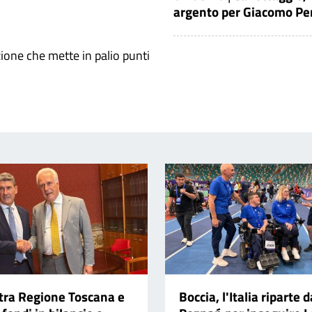
argento per Giacomo Per
ione che mette in palio punti
 tra Regione Toscana e
Boccia, l'Italia riparte d