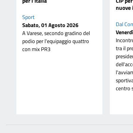
per l'Italia
CIP per
nuove 
Sport
Dal Com
Sabato, 01 Agosto 2026
Venerdì
A Varese, secondo gradino del
Incontr
podio per l'equipaggio quattro
tra il p
con mix PR3
presiden
dell'acc
l'avvia
sportiv
centro 