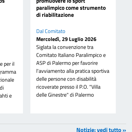
os
promuovere lo sport
paralimpico come strumento
di riabilitazione
Dal Comitato
Mercoledì, 29 Luglio 2026
Siglata la convenzione tra
Comitato Italiano Paralimpico e
ASP di Palermo per favorire
 per il
l'avviamento alla pratica sportiva
ogramma
delle persone con disabilità
zionale
ricoverate presso il P.O. "Villa
di
delle Ginestre" di Palermo
ahti e
Notizie: vedi tutto »