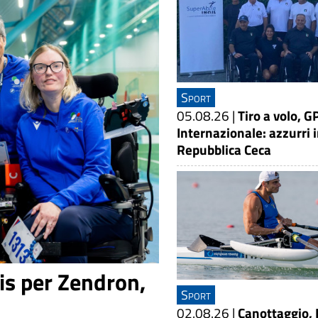
Sport
05.08.26
|
Tiro a volo, G
Internazionale: azzurri 
Repubblica Ceca
is per Zendron,
Sport
02.08.26
|
Canottaggio, 